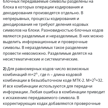
блочных передаваемые символы разделены на
блока в которых операции кодирования и
декодирования производятся отдельно. В
непрерывных, процессы кодирования и
декодирования не требуют деления кодовых
символов на блоки. Разновидностью блочных кодов
являются разделимые и неразделимые. В них можно
выделить информационные и проверочные
символы. В неразделимых такое разделение
провести невозможно. Разделимые делятся на
несистематические и систематические.
2)
Для равномерных кодов число возможных
n
комбинаций m=2
, где
n
– длина кодовой
5
комбинации в безызбыточном коде МТК-2. М=2
=32.
И все комбинации используются для передачи
информации. Любая ошибка в комбинации приводит
к искажению передаваемого символа. В
корректирующих кодах добавляются проверочные