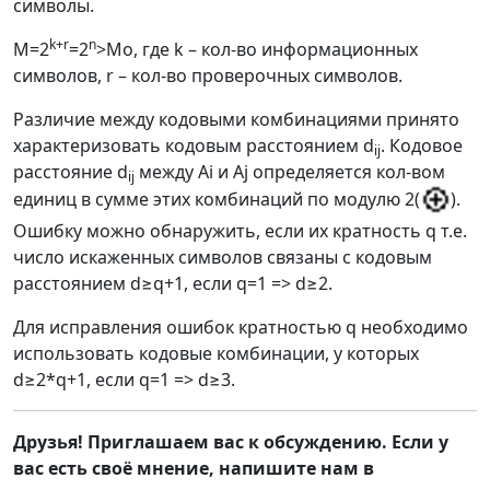
символы.
k
+
r
n
M
=2
=2
>
Mo
, где k – кол-во информационных
символов, r – кол-во проверочных символов.
Различие между кодовыми комбинациями принято
характеризовать кодовым расстоянием
d
. Кодовое
ij
расстояние
d
между
A
i и
A
j определяется кол-вом
ij
единиц в сумме этих комбинаций по модулю 2(
).
Ошибку можно обнаружить, если их кратность q т.е.
число искаженных символов связаны с кодовым
расстоянием
d
≥
q
+1, если q=1 =>
d
≥2.
Для исправления ошибок кратностью
q
необходимо
использовать кодовые комбинации, у которых
d
≥2*
q
+1, если
q
=1 =>
d
≥3.
Друзья! Приглашаем вас к обсуждению. Если у
вас есть своё мнение, напишите нам в