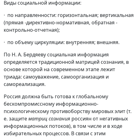
Виды социальной информации:
·
по направленности: горизонтальная; вертикальная
(прямая -директивно-нормативная, обратная -
контрольно-отчетная);
·
по объему циркуляции: внутренняя; внешняя.
По Н. А. Бердяеву социальная информация
определяется тра­диционной матрицей сознания, в
основе которой на современ­ном этапе лежит
триада: самоуважение, самоорганизация и
самореализация.
Россия должна быть готова к глобальному
бескомпромиссно­му информационно-
психологическому противоборству мировых элит (т.
е. защите
матриц сознания
россиян от негативных
инфор­мационных потоков), в том числе и в ходе
избирательных про­цессов. В связи с этим