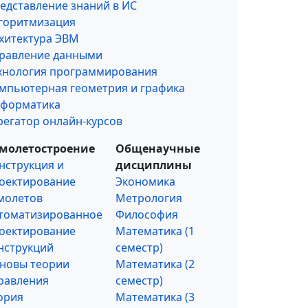
едставление знаний в ИС
горитмизация
хитектура ЭВМ
равление данными
хнология программирования
мпьютерная геометрия и графика
форматика
регатор онлайн-курсов
молетостроение
Общенаучные
нструкция и
дисциплины
оектирование
Экономика
молетов
Метрология
томатизированное
Философия
оектирование
Математика (1
нструкций
семестр)
новы теории
Математика (2
равления
семестр)
ория
Математика (3