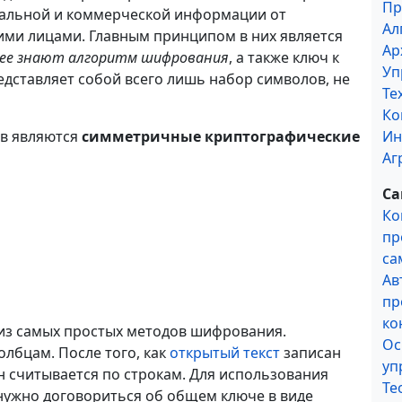
Пр
иальной и коммерческой информации от
Ал
ми лицами. Главным принципом в них является
Ар
нее знают алгоритм шифрования
, а также ключ к
Уп
дставляет собой всего лишь набор символов, не
Те
Ко
в являются
симметричные криптографические
Ин
Аг
Са
Ко
пр
са
Ав
пр
ко
 из самых простых методов шифрования.
Ос
лбцам. После того, как
открытый текст
записан
уп
 считывается по строкам. Для использования
Те
нужно договориться об общем ключе в виде