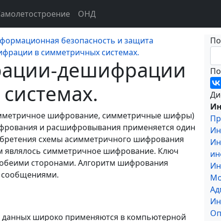
Самолетостроение
ОНД
формационная безопасность и защита
По
фрации в симметричных системах.
ации-дешифрации
По
системах.
Ди
Ин
симметричное шифрование, симметричные шифры)
Пр
ифрования и расшифровывания применяется один
Ин
зобретения схемы асимметричного шифрования
Ин
м являлось симметричное шифрование. Ключ
ин
е обеими сторонами. Алгоритм шифрования
Ин
а сообщениями.
Мо
Ад
Ин
Оп
 данных широко применяются в компьютерной