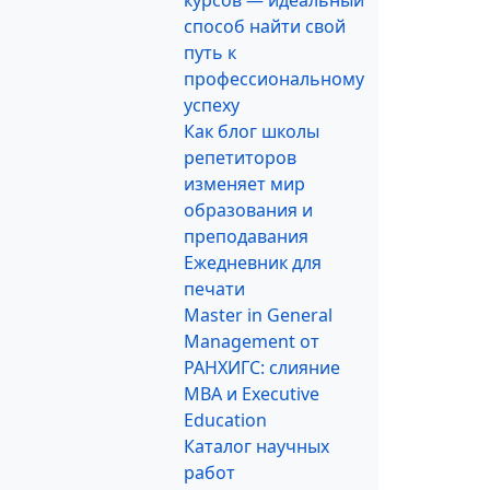
курсов — идеальный
способ найти свой
путь к
профессиональному
успеху
Как блог школы
репетиторов
изменяет мир
образования и
преподавания
Ежедневник для
печати
Master in General
Management от
РАНХИГС: слияние
MBA и Executive
Education
Каталог научных
работ