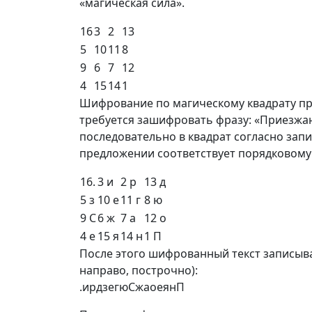
«магическая сила».
16
3
2
13
5
10
11
8
9
6
7
12
4
15
14
1
Шифрование по магическому квадрату п
требуется зашифровать фразу: «Приезжа
последовательно в квадрат согласно запи
предложении соответствует порядковому ч
16.
3 и
2 р
13 д
5 з
10 е
11 г
8 ю
9 С
6 ж
7 а
12 о
4 е
15 я
14 н
1 П
После этого шифрованный текст записыва
направо, построчно):
.ирдзегюСжаоеянП