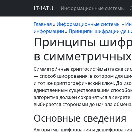
IT-IATU
Информационные системы
Главная
»
Информационные системы
»
Ин
информации
»
Принципы шифрации-деши
Принципы шифр
в симметричных 
Симметри́чные криптосисте́мы (также 
— способ шифрования, в котором для ш
и тот же криптографический ключ. До и
единственным существовавшим способо
алгоритма должен сохраняться в секрет
выбирается сторонами до начала обмен
Основные сведения
Алгоритмы шифрования и дешифрования