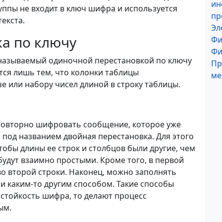
ин
уппы не входит в ключ шифра и используется
пр
екста.
Эл
а по ключу
Фи
Фи
называемый одиночной перестановкой по ключу
Пр
ся лишь тем, что колонки таблицы
ме
е или набору чисел длиной в строку таблицы.
повторно шифровать сообщение, которое уже
 под названием двойная перестановка. Для этого
тобы длины ее строк и столбцов были другие, чем
 будут взаимно простыми. Кроме того, в первой
во второй строки. Наконец, можно заполнять
ли каким-то другим способом. Такие способы
 стойкость шифра, то делают процесс
ым.