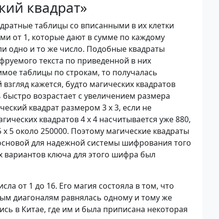
кий квадрат»
дратные таблицы со вписанными в их клетки
и от 1, которые дают в сумме по каждому
ли одно и то же число. Подобные квадраты
руемого текста по приведенной в них
мое таблицы по строкам, то получалась
взгляд кажется, будто магических квадратов
ь быстро возрастает с увеличением размера
ческий квадрат размером 3 х 3, если не
ических квадратов 4 х 4 насчитывается уже 880,
 х 5 около 250000. Поэтому магические квадраты
основой для надежной системы шифрования того
х вариантов ключа для этого шифра был
ла от 1 до 16. Его магия состояла в том, что
ным диагоналям равнялась одному и тому же
ись в Китае, где им и была приписана некоторая