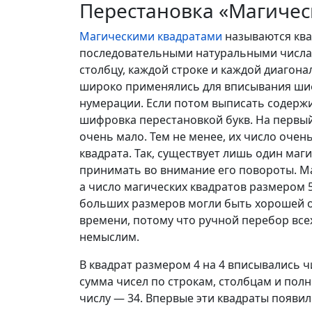
Перестановка «Магичес
Магическими квадратами
называются ква
последовательными натуральными числам
столбцу, каждой строке и каждой диагона
широко применялись для вписывания шиф
нумерации. Если потом выписать содержи
шифровка перестановкой букв. На первый 
очень мало. Тем не менее, их число очен
квадрата. Так, существует лишь один маги
принимать во внимание его повороты. Маг
а число магических квадратов размером 5
больших размеров могли быть хорошей 
времени, потому что ручной перебор все
немыслим.
В квадрат размером 4 на 4 вписывались чис
сумма чисел по строкам, столбцам и пол
числу — 34. Впервые эти квадраты появил