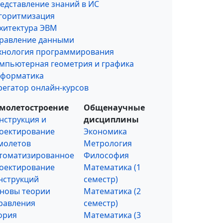
едставление знаний в ИС
горитмизация
хитектура ЭВМ
равление данными
хнология программирования
мпьютерная геометрия и графика
форматика
регатор онлайн-курсов
молетостроение
Общенаучные
нструкция и
дисциплины
оектирование
Экономика
молетов
Метрология
томатизированное
Философия
оектирование
Математика (1
нструкций
семестр)
новы теории
Математика (2
равления
семестр)
ория
Математика (3