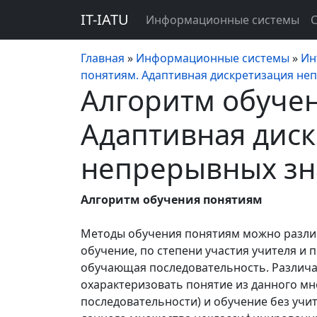
IT-IATU
Информационные системы
Главная
»
Информационные системы
»
Ин
понятиям. Адаптивная дискретизация не
Алгоритм обуче
Адаптивная дис
непрерывных зн
Алгоритм обучения понятиям
Методы обучения понятиям можно различа
обучение, по степени участия учителя и 
обучающая последовательность. Различ
охарактеризовать понятие из дан­ного 
последовательности) и обучение без учит