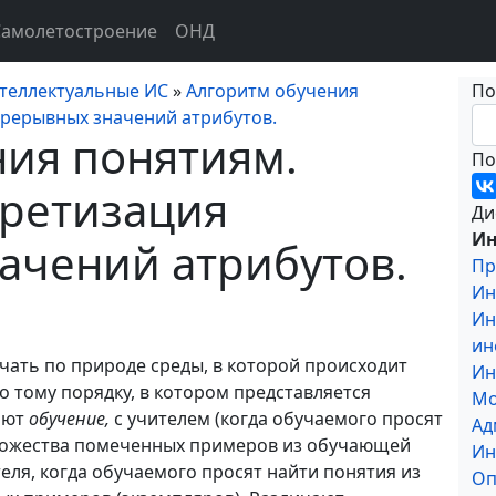
Самолетостроение
ОНД
теллектуальные ИС
»
Алгоритм обучения
По
прерывных значений атрибутов.
ния понятиям.
По
кретизация
Ди
Ин
ачений атрибутов.
Пр
Ин
Ин
ин
ть по природе среды, в кото­рой происходит
Ин
по тому порядку, в котором представляется
Мо
ают
обуче­ние,
с учителем (когда обучаемого просят
Ад
множества помеченных примеров из обучающей
Ин
еля, когда обучаемого просят найти понятия из
Оп