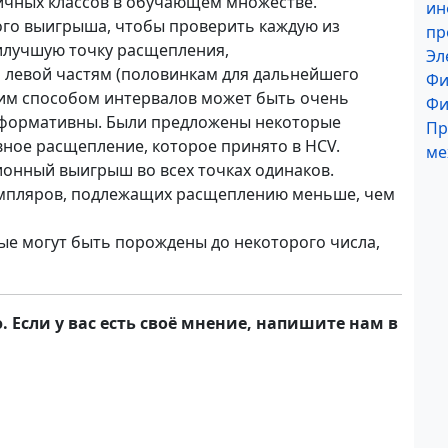
чных классов в обучающем множестве.
ин
го выигрыша, чтобы проверить каж­дую из
пр
илучшую точку расщепления,
Эл
и левой частям (половинкам для дальнейшего
Фи
ким способом интервалов может быть очень
Фи
нформативны. Были предложены некоторые
Пр
вное расщепление, которое принято в HCV.
ме
онный выигрыш во всех точках одинаков.
земпляров, подлежащих расщеплению меньше, чем
ые могут быть порождены до неко­торого числа,
 Если у вас есть своё мнение, напишите нам в