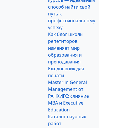
курсов — идеальный
способ найти свой
путь к
профессиональному
успеху
Как блог школы
репетиторов
изменяет мир
образования и
преподавания
Ежедневник для
печати
Master in General
Management от
РАНХИГС: слияние
MBA и Executive
Education
Каталог научных
работ