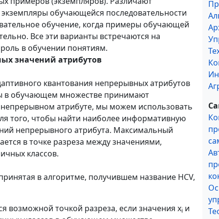
х примеров (экземпляров). Различают
Пр
е экземпляры обучающейся последо­вательности
Ал
вательное обучение, когда примеры обучающей
Ар
ельно. Все эти варианты встречаются на
Уп
 роль в обучении понятиям.
Те
ных значений атрибутов
Ко
Ин
аптивного квантования непре­рывных атрибутов
Аг
ры в обучающем множестве принимают
Са
 непрерыв­ном атрибуте, мы можем использовать
Ко
ля того, чтобы найти наиболее информативную
пр
чений непрерывного атрибута. Максимальный
са
ется в точке разреза между значениями,
Ав
ичных классов.
пр
ко
ринятая в алгоритме, полу­чившем название HCV,
Ос
уп
является возможной точкой разреза, если значения х
и
Те
i