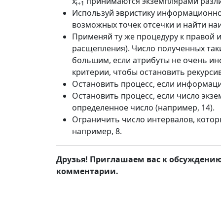
x
принимаются экземплярами разли
i
+1
Используй эвристику информационно
возможных точек отсечки и найти на
Применяй ту же процедуру к правой 
расщепления). Число полученных та
большим, если атрибуты не очень и
критерии, чтобы остановить рекурси
Остановить процесс, если информаци
Остановить процесс, если число эк
определенное число (например, 14).
Ограничить число интервалов, котор
например, 8.
Друзья! Приглашаем вас к обсуждению.
комментарии.