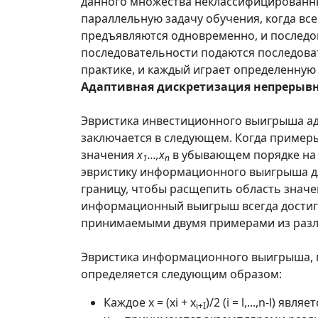
данного множества неклассифицированны
параллельную задачу обучения, когда вс
предъявляются одновременно, и последо
последовательности подаются последоват
практике, и каждый играет определенную
Адаптивная дискретизация непрерыв
Эвристика инвестиционного выигрыша ад
заключается в следующем. Когда приме
значения
x
...,
x
в убывающем порядке на
1
n
эвристику информационного выиг­рыша д
границу, чтобы рас­щепить область зна
информа­ционный выигрыш всегда достига
принимаемыми двумя примерами из разл
Эвристика информационного выигрыша, п
определяется следующим образом:
Каждое х = (хi + x
)/2 (i = l,...,n-l) 
i
+
I