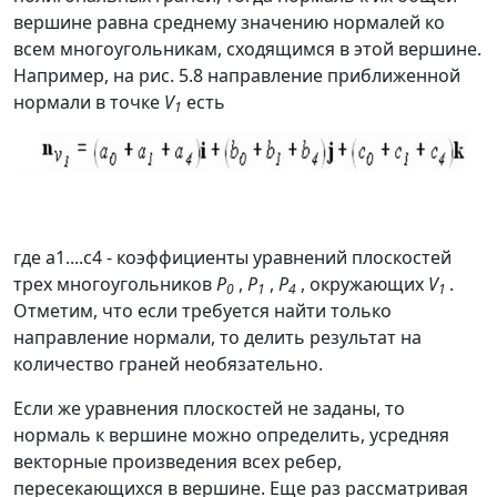
вершине равна среднему значению нормалей ко
всем многоугольникам, сходящимся в этой вершине.
Например, на рис. 5.8 направление приближенной
нормали в точке
V
есть
1
где
а1....с4 -
коэффициенты уравнений плоскостей
трех многоугольников
P
,
P
,
P
, окружающих
V
.
0
1
4
1
Отметим, что если требуется найти только
направление нормали, то делить результат на
количество граней необязательно.
Если же уравнения плоскостей не заданы, то
нормаль к вершине можно определить, усредняя
векторные произведения всех ребер,
пересекающихся в вершине. Еще раз рассматривая