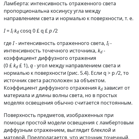
Ламберта: интенсивность отраженного света
пропорциональна косинусу угла между
направлением света и нормалью к поверхности, т. е.
I = I
k
cosq
0
£
q
£
p
/
2
l
d
где
I
- интенсивность отраженного света,
I
-
l
интенсивность точечного источника,
k
-
d
коэффициент диффузного отражения
(0
£
k
£
1),
q
-
угол между направлением света и
d
нормалью к поверхности (рис. 5.4). Если
q
>
p
/
2,
то
источник света расположен за объектом.
Коэффициент диффузного отражения
k
зависит от
d
материала и длины волны света, но в простых
моделях освещения обычно считается постоянным.
Поверхность предметов, изображенных при
помощи простой модели освещения с ламбертовым
диффузным отражением, выглядит блеклой и
матовой. Предполагается, что источник точечный,