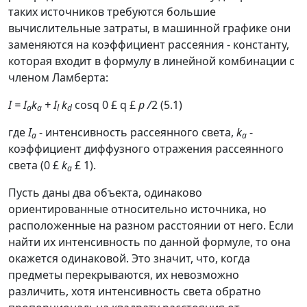
таких источников требуются большие
вычислительные затраты, в машинной графике они
заменяются на коэффициент рассеяния - константу,
которая входит в формулу в линейной комбинации с
членом Ламберта:
I = I
k
+
I
k
cosq
0
£
q
£
p
/
2 (5.1)
a
a
l
d
где
I
- интенсивность рассеянного света,
k
-
a
a
коэффициент диффузного отражения рассеянного
света (0
£
k
£
1).
a
Пусть даны два объекта, одинаково
ориентированные относительно источника, но
расположенные на разном расстоянии от него. Если
найти их интенсивность по данной формуле, то она
окажется одинаковой. Это значит, что, когда
предметы перекрываются, их невозможно
различить, хотя интенсивность света
обратно