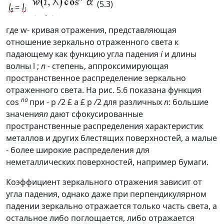
(5.3)
где w- кривая отражения, представляющая
отношение зеркально отраженного света к
падающему как функцию угла падения
i
и длины
волны
l
;
n
- степень, аппроксимирующая
пространственное распределение зеркально
отраженного света. На рис. 5.6 показана функция
na
cos
при
-
p
/
2
£
a
£
p
/
2
для различных
n
:
большие
значения
n
дают сфокусированные
пространственные распределения характеристик
металлов и других блестящих поверхностей, а малые
- более широкие распределения для
неметаллических поверхностей, например бумаги.
Коэффициент зеркального отражения зависит от
угла падения, однако даже при перпендикулярном
падении зеркально отражается только часть света, а
остальное либо поглощается, либо отражается