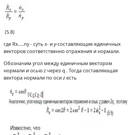
(5.8)
где
Rx.....ny
-
суть
x-
и
y
-составляющие единичных
векторов соответственно отражения и нормали.
Обозначим угол между единичным вектором
нормали и осью
z
через
q
.
Тогда составляющая
вектора нормали по оси
z
есть