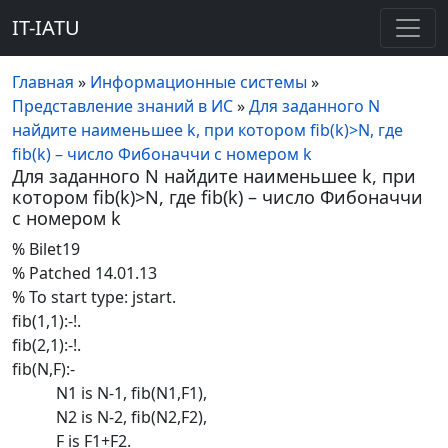
IT-IATU
Главная
»
Информационные системы
»
Представление знаний в ИС
»
Для заданного N
найдите наименьшее k, при котором fib(k)>N, где
fib(k) – число Фибоначчи с номером k
Для заданного N найдите наименьшее k, при
котором fib(k)>N, где fib(k) – число Фибоначчи
с номером k
% Bilet19
% Patched 14.01.13
% To start type: jstart.
fib(1,1):-!.
fib(2,1):-!.
fib(N,F):-
N1 is N-1, fib(N1,F1),
N2 is N-2, fib(N2,F2),
F is F1+F2.