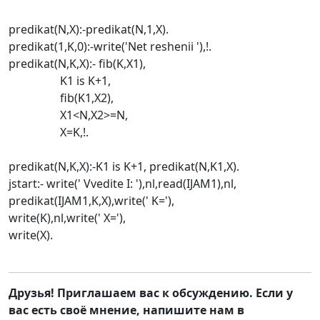
predikat(N,X):-predikat(N,1,X).
predikat(1,K,0):-write('Net reshenii '),!.
predikat(N,K,X):- fib(K,X1),
K1 is K+1,
fib(K1,X2),
X1<N,X2>=N,
X=K,!.
predikat(N,K,X):-K1 is K+1, predikat(N,K1,X).
jstart:- write(' Vvedite I: '),nl,read(IJAM1),nl,
predikat(IJAM1,K,X),write(' K='),
write(K),nl,write(' X='),
write(X).
Друзья! Приглашаем вас к обсуждению. Если у
вас есть своё мнение, напишите нам в