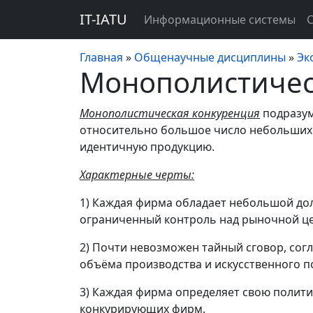
IT-IATU
Информационные системы
Главная
»
Общенаучные дисциплины
»
Эк
Монополистичес
Монополистическая конкуренция
подразум
относительно большое число небольших 
идентичную продукцию.
Характерные черты:
1) Каждая фирма обладает небольшой дол
ограниченный контроль над рыночной ц
2) Почти невозможен тайный сговор, сог
объёма производства и искусственного 
3) Каждая фирма определяет свою полити
конкурирующих фирм.