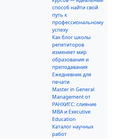
курсов — идеальный
способ найти свой
путь к
профессиональному
успеху
Как блог школы
репетиторов
изменяет мир
образования и
преподавания
Ежедневник для
печати
Master in General
Management от
РАНХИГС: слияние
MBA и Executive
Education
Каталог научных
работ