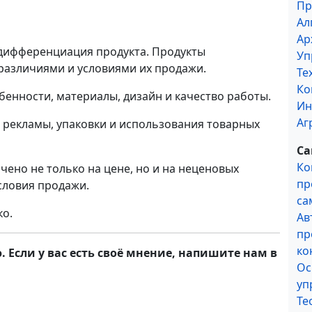
Пр
Ал
Ар
 дифференциация продукта. Продукты
Уп
азличиями и условиями их продажи.
Те
Ко
енности, материалы, дизайн и качество работы.
Ин
Аг
 рекламы, упаковки и использования товарных
Са
Ко
ено не только на цене, но и на неценовых
пр
условия продажи.
са
ко.
Ав
пр
ко
 Если у вас есть своё мнение, напишите нам в
Ос
уп
Те