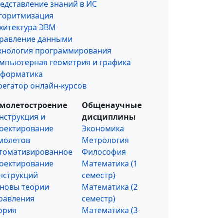
едставление знаний в ИС
горитмизация
хитектура ЭВМ
равление данными
хнология программирования
мпьютерная геометрия и графика
форматика
регатор онлайн-курсов
молетостроение
Общенаучные
нструкция и
дисциплины
оектирование
Экономика
молетов
Метрология
томатизированное
Философия
оектирование
Математика (1
нструкций
семестр)
новы теории
Математика (2
равления
семестр)
ория
Математика (3