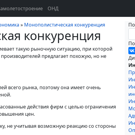
Самолетостроение
ОНД
ономика
»
Монополистическая конкуренция
По
кая конкуренция
По
евает такую рыночную ситуацию, при которой
производителей предлагает похожую, но не
Ди
Ин
Пр
Ин
Ин
ей всего рынка, поэтому она имеет очень
ин
еной.
Ин
ласованные действия фирм с целью ограничения
Мо
повышения цен.
Ад
Ин
ку, не учитывая возможную реакцию со стороны
Оп