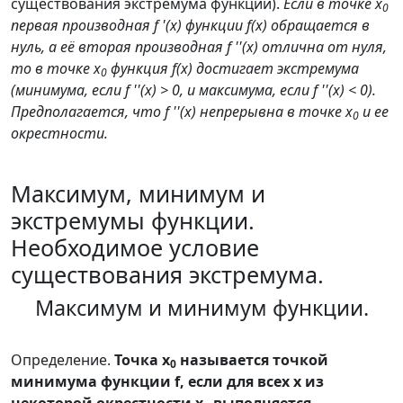
существования экстремума функции).
Если в точке x
0
первая производная f '(x) функции f(x) обращается в
нуль, а её вторая производная f ''(x) отлична от нуля,
то в точке x
функция f(x) достигает экстремума
0
(минимума, если f ''(x) > 0, и максимума, если f ''(x) < 0).
Предполагается, что f ''(x) непрерывна в точке x
и ее
0
окрестности.
Максимум, минимум и
экстремумы функции.
Необходимое условие
существования экстремума.
Максимум и минимум функции.
Определение.
Точка x
называется точкой
0
минимума функции f, если для всех x из