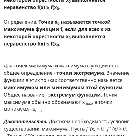
некоторой окрестности x
выполняется
0
неравенство f(x) ≥ f(x
.
0
Определение.
Точка x
называется точкой
0
максимума функции f, если для всех x из
некоторой окрестности x
выполняется
0
неравенство f(x) ≤ f(x
.
0
Для точек минимума и максимума функции есть
общее определение -
точки экстремума
. Значение
функции в этих точках соответственно назывется
максимумом или минимумом этой функции
.
Общее название -
экстремум функции
. Точки
максимума обычно обозначают x
, а точки
max
минимума - x
min
Доказательство.
Докажем необходимость условия
существования максимума. Пусть
f '(x) = 0, f ''(x) > 0
.