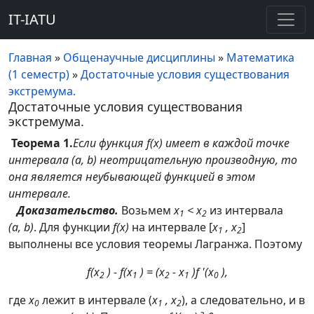
IT-IATU
Главная
»
Общенаучные дисциплины
»
Математика
(1 семестр)
»
Достаточные условия существования
экстремума.
Достаточные условия существования
экстремума.
Теорема 1.
Если функция f(x) имеет в каждой точке
интервала (a, b) неотрицательную производную, то
она является неубывающей функцией в этом
интервале.
Доказательство.
Возьмем
x
< x
из интервала
1
2
(a, b)
. Для функции
f(x)
на интервале [
x
, x
]
1
2
выполнены все условия теоремы Лагранжа. Поэтому
f(x
) - f(x
) = (x
- x
)f '(x
),
2
1
2
1
0
где
x
лежит в интервале (
x
, x
), а следовательно, и в
0
1
2