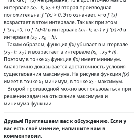
Так как
f ''(x)
непрерывна, то в достаточно малом
интервале
(x
- h, x
+ h)
вторая производная
0
0
положительна:
f ''(x) > 0
. Это означает, что
f '(x)
возрастает в этом интервале. Так как при этом
f '(x
)=0
, то
f '(x)<0
в интервале
(x
- h, x
)
и
f '(x)>0
в
0
0
0
интервале
(x
, x
+ h)
.
0
0
Таким образом, функция
f(x)
убывает в интервале
(x
- h, x
)
и возрастает в интервале
(x
, x
+ h)
.
0
0
0
0
Поэтому в точке
x
функция
f(x)
имеет минимум.
0
Аналогично доказывается достаточность условия
существования максимума. На рисунке функция
f(x)
имеет в точке
x
минимум, в точке
x
- максимум.
1
2
Второй производной можно воспользоваться при
решении задач на отыскание максимума и
минимума функции.
Друзья! Приглашаем вас к обсуждению. Если у
вас есть своё мнение, напишите нам в
комментарии.