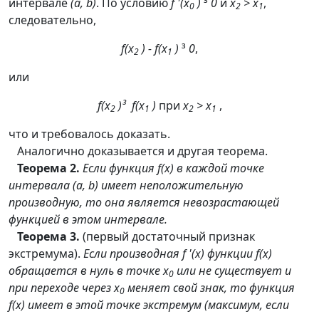
интервале
(a, b)
. По условию
f '(x
)
³
0
и
x
> x
,
0
2
1
следовательно,
f(x
) - f(x
)
³
0
,
2
1
или
f(x
)
³
f(x
)
при
x
> x
,
2
1
2
1
что и требовалось доказать.
Аналогично доказывается и другая теорема.
Теорема 2.
Если функция f(x) в каждой точке
интервала (a, b) имеет неположительную
производную, то она является невозрастающей
функцией в этом интервале.
Теорема 3.
(первый достаточный признак
экстремума).
Если производная f '(x) функции f(x)
обращается в нуль в точке x
или не существует и
0
при переходе через x
меняет свой знак, то функция
0
f(x) имеет в этой точке экстремум (максимум, если