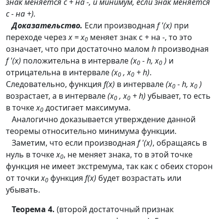
знак меняется с + на -, и минимум, если знак меняется
с - на +).
Доказательство.
Если производная
f '(x)
при
переходе через
x = x
меняет знак с + на -, то это
0
означает, что при достаточно малом
h
производная
f '(x)
положительна в интервале
(x
- h, x
)
и
0
0
отрицательна в интервале
(x
, x
+ h)
.
0
0
Следовательно, функция
f(x)
в интервале
(x
- h, x
)
0
0
возрастает, а в интервале
(x
, x
+ h)
убывает, то есть
0
0
в точке
x
достигает максимума.
0
Аналогично доказывается утверждение данной
теоремы относительно минимума функции.
Заметим, что если производная
f '(x)
, обращаясь в
нуль в точке
x
, не меняет знака, то в этой точке
0
функция не имеет экстремума, так как с обеих сторон
от точки
x
функция
f(x)
будет возрастать или
0
убывать.
Теорема 4.
(второй достаточный признак